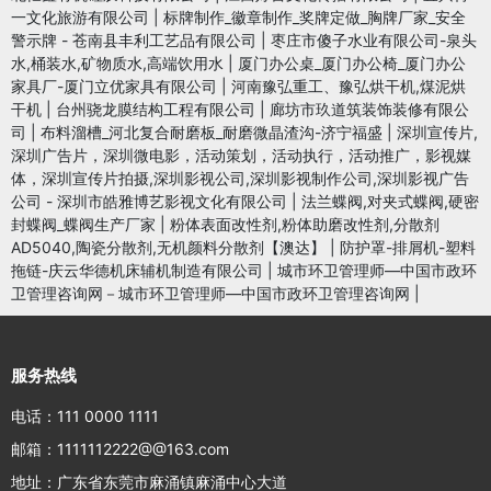
一文化旅游有限公司
|
标牌制作_徽章制作_奖牌定做_胸牌厂家_安全
警示牌 - 苍南县丰利工艺品有限公司
|
枣庄市傻子水业有限公司-泉头
水,桶装水,矿物质水,高端饮用水
|
厦门办公桌_厦门办公椅_厦门办公
家具厂-厦门立优家具有限公司
|
河南豫弘重工、豫弘烘干机,煤泥烘
干机
|
台州骁龙膜结构工程有限公司
|
廊坊市玖道筑装饰装修有限公
司
|
布料溜槽_河北复合耐磨板_耐磨微晶渣沟-济宁福盛
|
深圳宣传片,
深圳广告片，深圳微电影，活动策划，活动执行，活动推广，影视媒
体，深圳宣传片拍摄,深圳影视公司,深圳影视制作公司,深圳影视广告
公司 - 深圳市皓雅博艺影视文化有限公司
|
法兰蝶阀,对夹式蝶阀,硬密
封蝶阀_蝶阀生产厂家
|
粉体表面改性剂,粉体助磨改性剂,分散剂
AD5040,陶瓷分散剂,无机颜料分散剂【澳达】
|
防护罩-排屑机-塑料
拖链-庆云华德机床辅机制造有限公司
|
城市环卫管理师—中国市政环
卫管理咨询网－城市环卫管理师—中国市政环卫管理咨询网
|
服务热线
电话：111 0000 1111
邮箱：1111112222@@163.com
地址：广东省东莞市麻涌镇麻涌中心大道