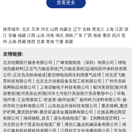
查看更多
推荐城市:
北京
天津
河北
山西
内蒙古
辽宁
吉林
黑龙江
上海
江苏
浙
江
安徽
福建
江西
山东
河南
湖北
湖南
广东
广西
海南
重庆
四川
贵
州
云南
西藏
陕西
甘肃
青海
宁夏
新疆
友情链接:
北京铠耀医疗服务有限公司
|
广峰智能制造（深圳）有限公司
|
锂电
池负极材料|正压气力输送系统|气力输送系统|盐城恒跃环保科技有限
公司-正压负压粉体输送|废旧锂电池再生利用废气处理
|
河北丞飞教
育科技有限公司
|
北京北方绿都设备安装工程有限公司
|
广州市东标
筛网制品有限公司
|
上海谊敏电子科技有限公司
|
蛟河美容院|蛟河美
容整形|蛟河美容会所|蛟河市七号医疗美容医疗美容整形中心
|
环氧
地坪漆-工业用漆加工-管道漆-扬州油漆厂 扬州科力涂料有限公司-扬
州市科力涂料有限公司
|
山东创达环保科技有限公司
|
重庆筛网_重庆
护栏网_重庆防护网-重庆富诚泽金属筛网有限公司
|
社旗县腾志商贸
有限公司
|
海得物联_首页
|
源头电线电缆厂家-【润腾线缆官网】—
河北邢台市宁晋县知名电缆厂家
|
潍坊汇鑫达机械设备有限公司
|
湖
北亿鑫有机硅胶科技有限公司
|
江西好言文化传播有限公司
|
宜兴得